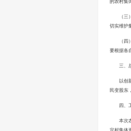
的农村集
（三
切实维护
（四
要根据各
三、
以创
民变股东
四、
本次
定村集体