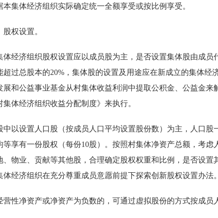
据本集体经济组织实际确定统一全额享受或按比例享受。
）股权设置。
集体经济组织股权设置应以成员股为主，是否设置集体股由成员
能超过总股本的20%，集体股的设置及用途应在新成立的集体经
发展和公益事业基金从村集体收益利润中提取公积金、公益金来
村集体经济组织收益分配制度》来执行。
股中以设置人口股（按成员人口平均设置股份数）为主，人口股一
均等享有一份股权（每份10股）。按照村集体净资产总额，考虑
地、物业、贡献等其他股，合理确定股权权重和比例，是否设置
集体经济组织在充分尊重成员意愿前提下探索创新股权设置办法
经营性净资产或净资产为负数的，可通过虚拟股份的方式按成员