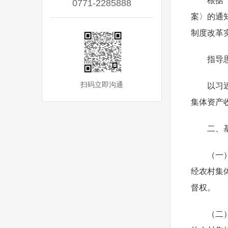
根据
0771-2285888
案〉的通
制度改革
指导
扫码立即沟通
以习
集体资产
二、
（一
经农村集
督权。
（二