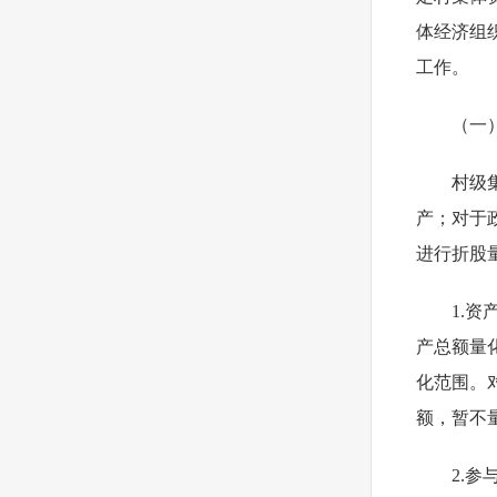
体经济组
工作。
（一
村级
产；对于
进行折股
1.
产总额量
化范围。
额，暂不
2.